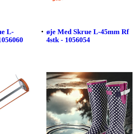
e L-
øje Med Skrue L-45mm Rf
1056060
4stk - 1056054