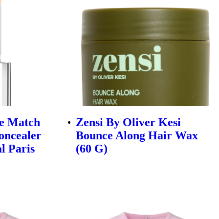
ue Match
Zensi By Oliver Kesi
oncealer
Bounce Along Hair Wax
al Paris
(60 G)