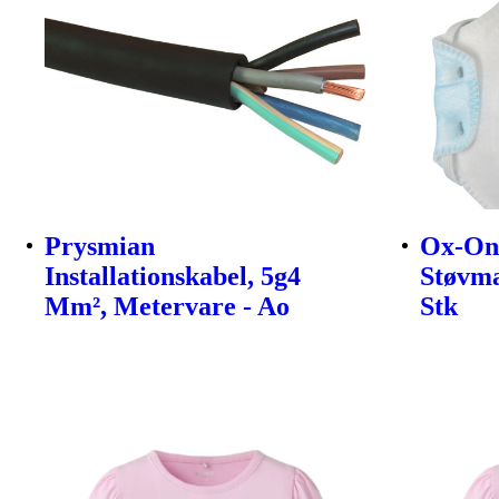
Prysmian
Ox-On
Installationskabel, 5g4
Støvma
Mm², Metervare - Ao
Stk