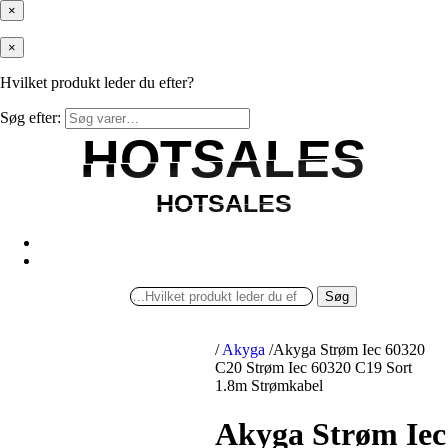
×
×
Hvilket produkt leder du efter?
Søg efter:
HOTSALES
HOTSALES
HOTSALES
HOTSALES
Søg
/
Akyga
/
Akyga Strøm Iec 60320
C20 Strøm Iec 60320 C19 Sort
1.8m Strømkabel
Akyga Strøm Iec