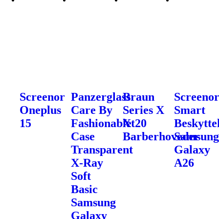
Screenor
Panzerglass
Braun
Screeno
Oneplus
Care By
Series X
Smart
15
Fashionable
Xt20
Beskytte
Case
Barberhoveder
Samsun
Transparent
Galaxy
X-Ray
A26
Soft
Basic
Samsung
Galaxy