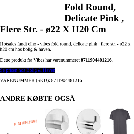
Fold Round,
Delicate Pink ,
Flere Str. - ø22 X H20 Cm
Hotsales fandt elho - vibes fold round, delicate pink , flere str. - ø22 x
h20 cm hos bolig & haven.
Dette produkt fra Vibes har varenummeret
8711904481216
.
Se prisen hos Bolig & Haven
VARENUMMER (SKU):
8711904481216
ANDRE KØBTE OGSÅ