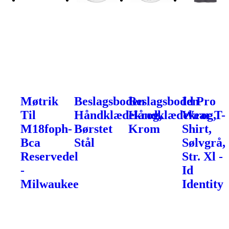
Møtrik
Beslagsboden
Beslagsboden
Id Pro
Til
Håndklædekrog,
Håndklædekrog,
Wear T-
M18foph-
Børstet
Krom
Shirt,
Bca
Stål
Sølvgrå,
Reservedel
Str. Xl -
-
Id
Milwaukee
Identity